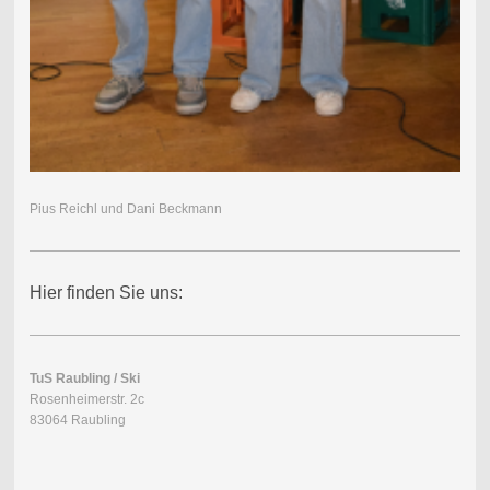
Pius Reichl und Dani Beckmann
Hier finden Sie uns:
TuS Raubling / Ski
Rosenheimerstr. 2c
83064 Raubling