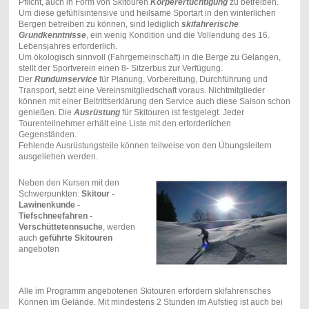
Pflicht, auch in Form von Skitouren
Körperertüchtigung
zu betreiben.
Um diese gefühlsintensive und heilsame Sportart in den winterlichen
Bergen betreiben zu können, sind lediglich
skifahrerische
Grundkenntnisse
, ein wenig Kondition und die Vollendung des 16.
Lebensjahres erforderlich.
Um ökologisch sinnvoll (Fahrgemeinschaft) in die Berge zu Gelangen,
stellt der Sportverein einen 8- Sitzerbus zur Verfügung.
Der
Rundumservice
für Planung, Vorbereitung, Durchführung und
Transport, setzt eine Vereinsmitgliedschaft voraus. Nichtmitglieder
können mit einer Beitrittserklärung den Service auch diese Saison schon
genießen. Die
Ausrüstung
für Skitouren ist festgelegt. Jeder
Tourenteilnehmer erhält eine Liste mit den erforderlichen
Gegenständen.
Fehlende Ausrüstungsteile können teilweise von den Übungsleitern
ausgeliehen werden.
Neben den Kursen mit den
Schwerpunkten:
Skitour -
Lawinenkunde -
Tiefschneefahren -
Verschüttetennsuche
, werden
auch
geführte Skitouren
angeboten
Alle im Programm angebotenen Skitouren erfordern skifahrerisches
Können im Gelände. Mit mindestens 2 Stunden im Aufstieg ist auch bei